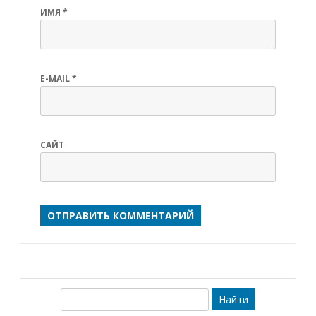
ИМЯ
*
E-MAIL
*
САЙТ
S
e